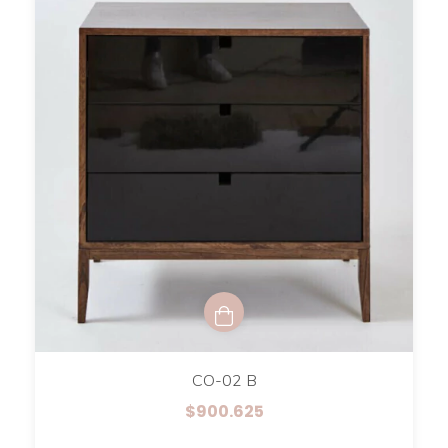
CO-02 B
$900.625