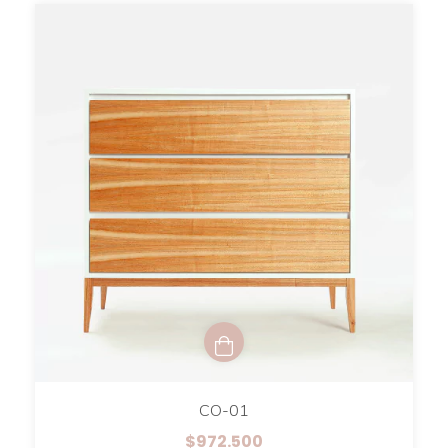
CO-01
$972.500