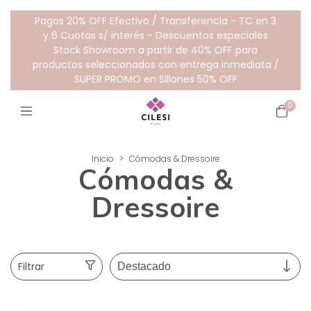
Pagos 20% OFF Efectivo / Transferencia - TC en 3
y 6 Cuotas s/ interés - Descuentos especiales
Stock Showroom a partir de 40% OFF para
productos seleccionados con entrega inmediata /
SUPER PROMO en Sillones 50% OFF
0
Inicio
>
Cómodas & Dressoire
Cómodas &
Dressoire
Filtrar