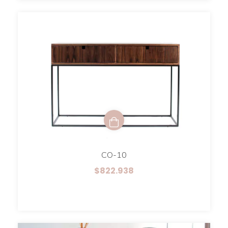
CO-10
$822.938