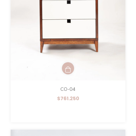
CO-04
$761.250